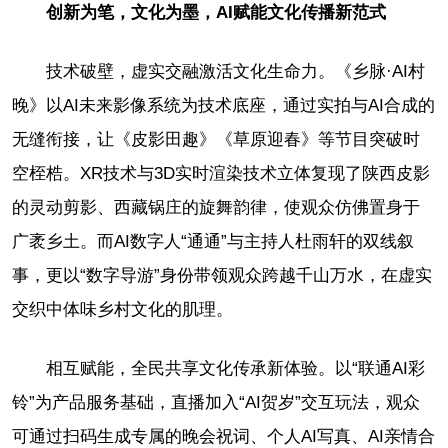
创新为笔，文化为墨，AI赋能文化传播新范式
技术破壁，虚实交融激活文化生命力。《乡脉·AI村
晚》以AI未来影像系统为技术底座，通过实拍与AI合成的
无缝衔接，让《皮影田趣》《草原迎春》等节目突破时
空桎梏。XR技术与3D实时渲染技术立体复现了陕西皮影
的灵动剪影、西藏锅庄的旋舞韵律，使观众仿佛置身于
广袤乡土。而AI数字人“通通”与主持人杜雨轩的双线叙
事，更以“数字导游”身份带领观众跨越千山万水，在虚实
交织中体味乡村文化的肌理。
相互赋能，全民共享文化传承新体验。以“联通AI彩
铃”为产品服务基础，直播加入“AI贺岁”交互玩法，观众
可通过扫码生成专属的晚会祝词、个人AI写真、AI亲情合