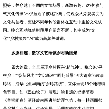
照等，并穿越于不同的文旅场景，新颖有趣。这种“参与
式文化传播”不仅拉近了彼此距离，使观众从旁观者变为
文化共创者，更让不同年龄段群体在互动中重拾文化认
同。晚会互动峰值时段用户留言不断，其中成为“文
化”“乡村振兴”“AI”成为高频关键词。
乡脉相连，数字文艺绘就乡村新图景
四大篇章，全景展现乡村振兴“精气神”。晚会以“寻
根乡土”“焕新风尚”“文启新程”“同赴盛景”四大篇章为叙事
脉络，沿华北至华南的“乡脉路线”，立体呈现16个地域特
色节目。如《巴山铰子》展现川渝非遗的铿锵节奏，
《粤狮闹春》演绎岭南醒狮的雄浑气势，每一帧画面都
是乡村产业兴旺、生态宜居、治理有效的生动注脚。