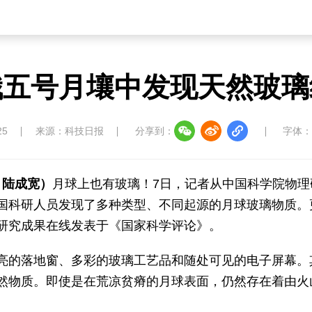
经济
中国溯源
乡村产业振兴
产业供销
娥五号月壤中发现天然玻璃
新山东
东海资讯
中部纵览
中国四川
乡一品
海丝泉州
新重庆
韵动安徽
25
来源：科技日报
分享到：
字体：
兴安岭上兴安盟
投资山西
 陆成宽）
月球上也有玻璃！7日，记者从中国科学院物
国科研人员发现了多种类型、不同起源的月球玻璃物质。
研究成果在线发表于《国家科学评论》。
的落地窗、多彩的玻璃工艺品和随处可见的电子屏幕。
然物质。即使是在荒凉贫瘠的月球表面，仍然存在着由火