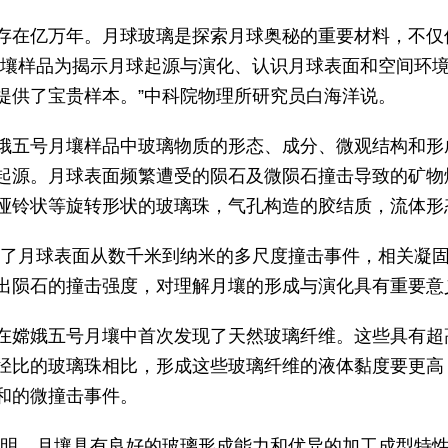
在亿万年。月球玻璃是探索月球奥秘的重要材料，不仅
月壤样品为揭示月球起源与演化、认识月球表面和空间环
提供了宝贵样本。”中科院物理所研究员白海洋说。
五号月壤样品中玻璃物质的形态、成分、微观结构和形
起源。月球表面频繁遭受的陨石及微陨石撞击导致的矿物
哑铃状等旋转形状的玻璃珠，气孔构造的胶结质，流体形
了月球表面从数千米到纳米的多尺度撞击事件，相关凝固
出陨石的撞击强度，对理解月壤的形成与演化具有重要意
嫦娥五号月壤中首次发现了天然玻璃纤维。这些具有超
径比的玻璃珠相比，形成这些玻璃纤维的液体黏度要更高
和的微撞击事件。
明，月壤具有良好的玻璃形成能力和优异的加工成型特性