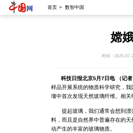
中国园区
电商中国
母婴
数字
首页
>
数智中国
外宣平台
嫦
丝路中国
文明中华
中国湖北
衢州有礼
新温州
创新中国
一
时间：2025-07-
时代吉林
新疆好地方
一病一学
科技日报北京5月7日电 （记者
样品开展系统的物质科学研究，我
壤中首次发现天然玻璃纤维。相关
提起玻璃，我们通常会想到漂亮
料，而且是自然界中普遍存在的天
动产生的丰富的玻璃物质。