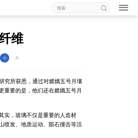
全球甄选
中医肿瘤
民族
纤维
七彩云南
浪潮资讯
海峡
益美益阳
常德
小
大
理研究所获悉，通过对嫦娥五号月壤
更重要的是，他们还在嫦娥五号月
其实，玻璃不仅是重要的人造材
山喷发、地质运动、陨石撞击等活