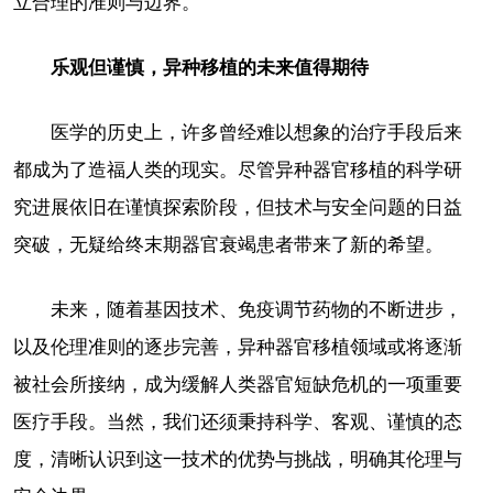
立合理的准则与边界。
乐观但谨慎，异种移植的未来值得期待
医学的历史上，许多曾经难以想象的治疗手段后来
都成为了造福人类的现实。尽管异种器官移植的科学研
究进展依旧在谨慎探索阶段，但技术与安全问题的日益
突破，无疑给终末期器官衰竭患者带来了新的希望。
未来，随着基因技术、免疫调节药物的不断进步，
以及伦理准则的逐步完善，异种器官移植领域或将逐渐
被社会所接纳，成为缓解人类器官短缺危机的一项重要
医疗手段。当然，我们还须秉持科学、客观、谨慎的态
度，清晰认识到这一技术的优势与挑战，明确其伦理与