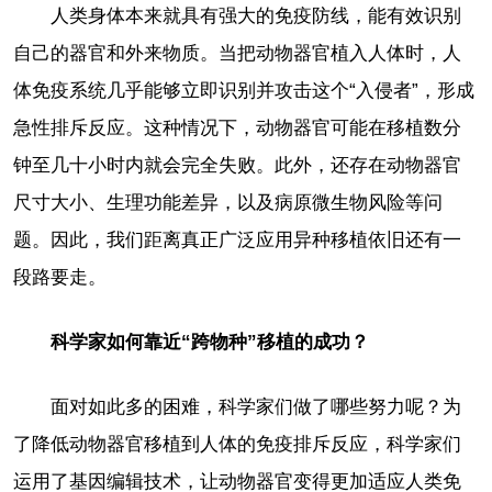
人类身体本来就具有强大的免疫防线，能有效识别
自己的器官和外来物质。当把动物器官植入人体时，人
体免疫系统几乎能够立即识别并攻击这个“入侵者”，形成
急性排斥反应。这种情况下，动物器官可能在移植数分
钟至几十小时内就会完全失败。此外，还存在动物器官
尺寸大小、生理功能差异，以及病原微生物风险等问
题。因此，我们距离真正广泛应用异种移植依旧还有一
段路要走。
科学家如何靠近“跨物种”移植的成功？
面对如此多的困难，科学家们做了哪些努力呢？为
了降低动物器官移植到人体的免疫排斥反应，科学家们
运用了基因编辑技术，让动物器官变得更加适应人类免