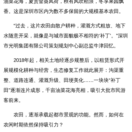
油菜花海，夏赏金葵凤荷，秋有风吹稻浪，冬享果园飘
香。这是深圳市区内为数不多保留的大规模基本农田。
“过去，这片农田由散户耕种，灌溉方式粗放、地下
水随意开采，就像是与城市面貌极不相符的‘补丁’。”深圳
市光明集团有限公司策划规划中心副总监牛津回忆。
2018年起，相关土地经逐步规整后，以租赁形式开
展规模化耕种与经营，生态修复工作就此展开：沟渠重
整、道路连通、灌溉升级、田埂美化……一块块“补丁
田”逐渐连片成形，千亩油菜花海亮相，吸引大批市民游
客前来。
农田，逐渐承载起都市景观的功能。然而，如何在
农闲时期依然保持吸引力？