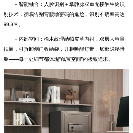
－智能融合：人脸识别＋掌静脉双重无接触生物识
别技术，彻底告别弯腰输密码的尴尬，识别准确率高达
99.8％。
－内部空间：榆木纹理纳帕皮革内衬，双层大容量
抽屉，可拆卸侧门收纳袋，开柜唤醒灯带，底部隐秘暗
舱——每一处细节都体现“藏宝空间”的极致追求。