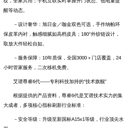
纹，全家共用；手机互联实时掌握开门状态、低电量提
醒等动态。
－设计奢华：旭日金／咖金双色可选，手作纳帕环
保皮革内衬，触感细腻如高档皮具；180°外铰链设计，
取放大件轻松自如。
－服务保障：10年质保，全国3000＋门店覆盖，24
小时管家服务，二次移机免费。
艾谱尊睿6代——专利科技加持的“技术旗舰”
根据提供的产品资料，尊睿6代是艾谱技术实力的集
大成者，多项核心指标刷新行业标准：
－安全等级：升级至新国标A15x1等级，行业顶尖水