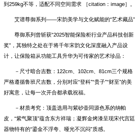
到259kg不等，适配不同空间需求 ［citation：image］。
艾谱尊御系列——宋韵美学与文化赋能的“艺术藏品”
尊御系列曾斩获“2025智能保险柜行业产品科技创新
奖”，其独特之处在于将千年宋韵文化深度融入产品设
计，让保险箱从功能工具升华为可传家的艺术珍品：
－尺寸暗合吉数：122cm、102cm、81cm三个规格
严格遵循鲁班尺吉数，分别对应“登科”“贵子”“财至”的美
好寓意，让每一次开合都承载祝福。
－材质考究：顶盖选用与紫砂壶同源色系的纳帕
皮，“紫气聚顶”蕴含东方祥瑞；凝辉金烤漆呈现宋代宫廷
器物特有的“鎏金不浮夸、哑光不沉闷”质感。