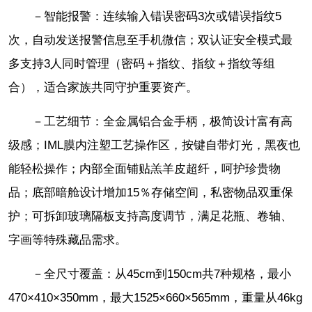
－智能报警：连续输入错误密码3次或错误指纹5
次，自动发送报警信息至手机微信；双认证安全模式最
多支持3人同时管理（密码＋指纹、指纹＋指纹等组
合），适合家族共同守护重要资产。
－工艺细节：全金属铝合金手柄，极简设计富有高
级感；IML膜内注塑工艺操作区，按键自带灯光，黑夜也
能轻松操作；内部全面铺贴羔羊皮超纤，呵护珍贵物
品；底部暗舱设计增加15％存储空间，私密物品双重保
护；可拆卸玻璃隔板支持高度调节，满足花瓶、卷轴、
字画等特殊藏品需求。
－全尺寸覆盖：从45cm到150cm共7种规格，最小
470×410×350mm，最大1525×660×565mm，重量从46kg