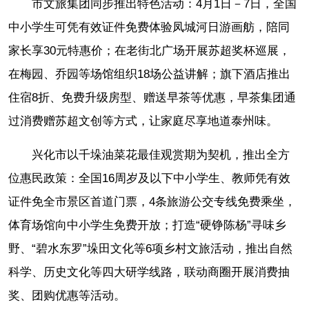
市文旅集团同步推出特色活动：4月1日－7日，全国
中小学生可凭有效证件免费体验凤城河日游画舫，陪同
家长享30元特惠价；在老街北广场开展苏超奖杯巡展，
在梅园、乔园等场馆组织18场公益讲解；旗下酒店推出
住宿8折、免费升级房型、赠送早茶等优惠，早茶集团通
过消费赠苏超文创等方式，让家庭尽享地道泰州味。
兴化市以千垛油菜花最佳观赏期为契机，推出全方
位惠民政策：全国16周岁及以下中小学生、教师凭有效
证件免全市景区首道门票，4条旅游公交专线免费乘坐，
体育场馆向中小学生免费开放；打造“硬铮陈杨”寻味乡
野、“碧水东罗”垛田文化等6项乡村文旅活动，推出自然
科学、历史文化等四大研学线路，联动商圈开展消费抽
奖、团购优惠等活动。