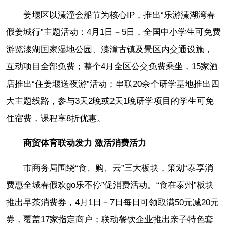
姜堰区以溱潼会船节为核心IP，推出“乐游溱湖湾春
假姜城行”主题活动：4月1日－5日，全国中小学生可免费
游览溱湖国家湿地公园、溱潼古镇及景区内交通设施，
互动项目全部免费；整个4月全区公交免费乘坐，15家酒
店推出“住姜堰送夜游”活动；串联20余个研学基地推出四
大主题线路，参与3天2晚或2天1晚研学项目的学生可免
住宿费，课程享8折优惠。
商贸体育联动发力 激活消费活力
市商务局围绕“食、购、云”三大板块，策划“泰享消
费惠全城春假欢go乐不停”促消费活动。“食在泰州”板块
推出早茶消费券，4月1日－7日每日可领取满50元减20元
券，覆盖17家指定商户；联动餐饮企业推出亲子特色套