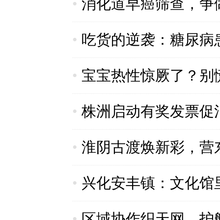
•
消化道早癌筛查，争做
•
吃货的逆袭：糖尿病
•
宝宝热性惊厥了？别
•
株洲启动有奖发票促消
•
​淮阴古渡焕新彩，营
•
兴化安丰镇：文化馆
•
区域协作织天网，护